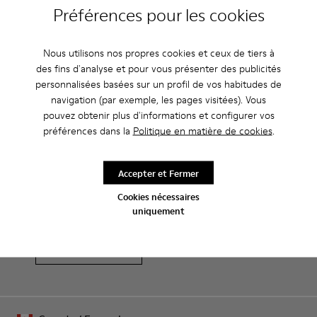
Préférences pour les cookies
Caracteristiques
Blanc et noir.
Nous utilisons nos propres cookies et ceux de tiers à
Entretien
Cuir lisse.
des fins d'analyse et pour vous présenter des publicités
Élastiques.
personnalisées basées sur un profil de vos habitudes de
Épaisse semelle intercalaire : légèreté
navigation (par exemple, les pages visitées). Vous
Nos chaussures sont confectionnées à partir de matières haut
pouvez obtenir plus d'informations et configurer vos
Semelle extérieure en caoutchouc.
de gamme soigneusement sélectionnées. L’utilisation de
préférences dans la
Politique en matière de cookies
.
Doublure : 45% Cuir de porc - 41% EVA - 14% Textile
produits d’entretien adaptés garantira la protection et la
Soldes : -10 % supplémentaires
durabilité accrue de vos chaussures.
Accepter et Fermer
Oui, vous avez bien entendu. En rejoignant notre communauté,
vous profiterez d’avantages exclusifs, notamment de
Pour obtenir des instructions détaillées sur l’entretien de
Cookies nécessaires
réductions, d’accès en avant-première et d’invitations à des
votre paire de chaussures, consultez notre
guide d’entretien
uniquement
événements.
des chaussures
Rejoignez-nous