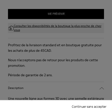
ME PRÉVENIR
Consulter les disponibilités de la boutique la plus proche de chez
vous
Profitez de la livraison standard et en boutique gratuite pour
les achats de plus de 45CAD.
Nous n’acceptons pas de retour pour les produits de cette
promotion.
Période de garantie de 2 ans.
Description
Une nouvelle ligne aux formes 3D avec une semelle extérieure
composée de deux couches.
Continuer sans accepter