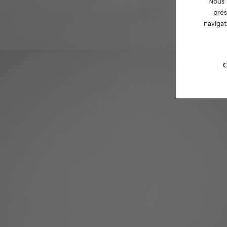
Nous u
prés
navigat
C