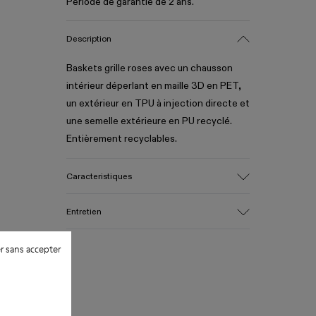
Période de garantie de 2 ans.
Description
Baskets grille roses avec un chausson
intérieur déperlant en maille 3D en PET,
un extérieur en TPU à injection directe et
une semelle extérieure en PU recyclé.
Entièrement recyclables.
Caracteristiques
Tige
Entretien
Textile / Synthétique
Couleur
r sans accepter
Rose
Semelle extérieure / Caracteristiques
Nos chaussures sont confectionnées à
PU / TPU
partir de matières haut de gamme
Semelle intérieure
soigneusement sélectionnées.
PU