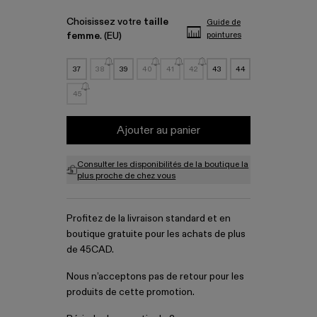
Choisissez votre
taille
Guide de
femme
. (EU)
pointures
37
38
39
40
41
42
43
44
45
Ajouter au panier
Consulter les disponibilités de la boutique la
plus proche de chez vous
Profitez de la livraison standard et en
boutique gratuite pour les achats de plus
de 45CAD.
Nous n’acceptons pas de retour pour les
produits de cette promotion.