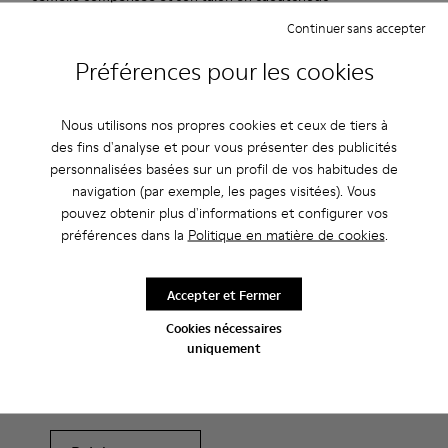
partiellement recouvert lui procurent de la stabilité, de
Continuer sans accepter
l'adhérence et un grand confort. Cuir velours doux et souple.
Préférences pour les cookies
Rouge.
Nous utilisons nos propres cookies et ceux de tiers à
Caracteristiques
des fins d'analyse et pour vous présenter des publicités
Hauteur talon: 7 cm.
personnalisées basées sur un profil de vos habitudes de
Entretien
Doublure : 100% Cuir de porc.
navigation (par exemple, les pages visitées). Vous
pouvez obtenir plus d'informations et configurer vos
préférences dans la
Politique en matière de cookies
.
Nos chaussures sont confectionnées à partir de matières haut
de gamme soigneusement sélectionnées. L’utilisation de
Accepter et Fermer
produits d’entretien adaptés garantira la protection et la
Soldes : -10 % supplémentaires
durabilité accrue de vos chaussures.
Cookies nécessaires
uniquement
Oui, vous avez bien entendu. En rejoignant notre communauté,
vous profiterez d’avantages exclusifs, notamment de
Pour obtenir des instructions détaillées sur l’entretien de
réductions, d’accès en avant-première et d’invitations à des
votre paire de chaussures, consultez notre
guide d’entretien
événements.
des chaussures