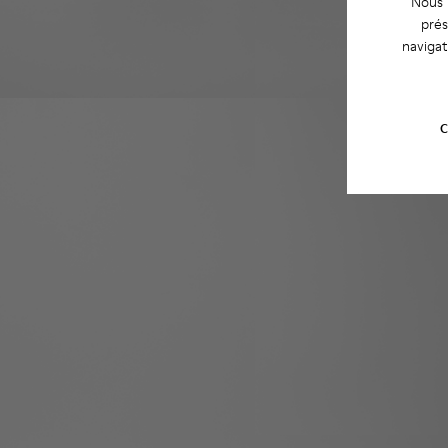
Nous u
prés
navigat
C