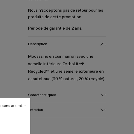
Nous n’acceptons pas de retour pour les
produits de cette promotion.
Période de garantie de 2 ans.
Description
Mocassins en cuir marron avec une
semelle intérieure OrthoLite®
Recycled™ et une semelle extérieure en
caoutchouc (30 % naturel, 20 % recyclé).
Caracteristiques
r sans accepter
Tige
Entretien
100 % cuir (certifié Gold par le LWG)
Couleur
Marron
Semelle extérieure/Caractéristiques