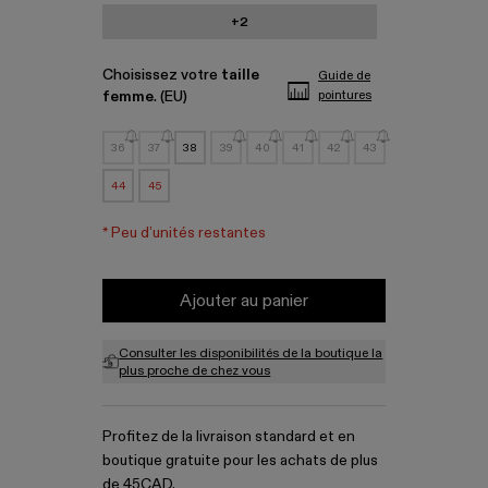
+2
Choisissez votre
taille
Guide de
femme
. (EU)
pointures
36
37
38
39
40
41
42
43
44
45
*
Peu d’unités restantes
Ajouter au panier
Consulter les disponibilités de la boutique la
plus proche de chez vous
Profitez de la livraison standard et en
boutique gratuite pour les achats de plus
de 45CAD.