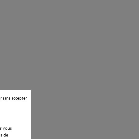
Certifiées par le Leather Working Group
d’entretien des chaussures
r sans accepter
ur vous
es de