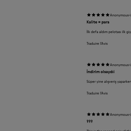
·
Anonymous
Kalite = para
İlk defa aldım pelotası ilk g
Traduire l'Avis
·
Anonymous
İndirim olsaydıi
Süper yine alışveriş yaparke
Traduire l'Avis
·
Anonymous
???