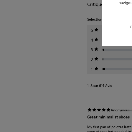
navigat
Critiques sur Pelotas
Sélectionnez un classement c
C
5
4
3
2
1
1–8 sur 614 Avis
·
Anonymous
Great minimalist shoes
My first pair of pelotas last
even at that but needed to m