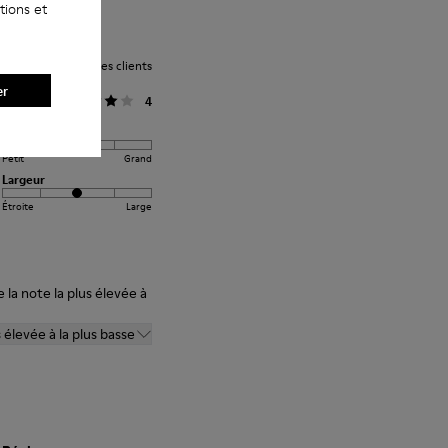
tions et
Note moyenne des clients
er
Général
4
Réglage
Petit
Grand
Largeur
Étroite
Large
 la note la plus élevée à
s élevée à la plus basse