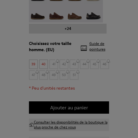
Pelotas - 16002-331
Pelotas - 16002-330
Pelotas - 16002-328
Pelotas - 16002-327
+24
Choisissez votre
taille
Guide de
homme
. (EU)
pointures
39
40
41
42
43
44
45
46
47
48
49
50
51
*
Peu d’unités restantes
Ajouter au panier
Consulter les disponibilités de la boutique la
plus proche de chez vous