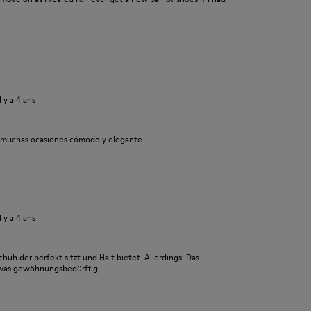
il y a 4 ans
a muchas ocasiones cómodo y elegante
il y a 4 ans
chuh der perfekt sitzt und Halt bietet. Allerdings: Das
twas gewöhnungsbedürftig.