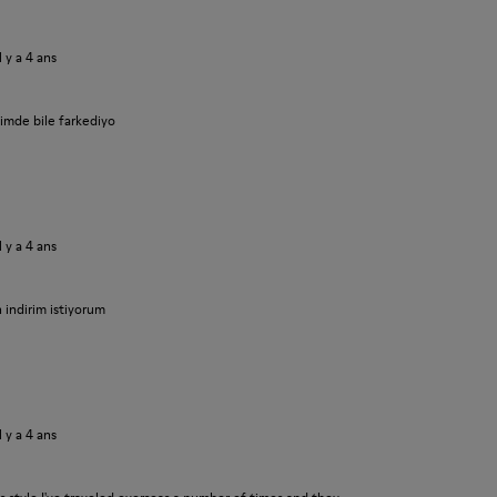
il y a 4 ans
iyimde bile farkediyo
il y a 4 ans
n indirim istiyorum
il y a 4 ans