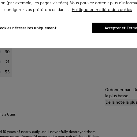
ion (par exemple, les pages visitées). Vous pouvez obtenir plus d'informa
configurer vos préférences dans la
Politique en matière de cookies
.
i-dessous pour filtrer les avis.
ookies nécessaires uniquement
Accepter et Ferm
444
66
30
21
53
Ordonner par : De
la plus basse
De la note la plu
il y a 6 ans
ed 10 years of nearly daily use. I never fully destroyed them
ove on as I feared I'd never get a new pair of shoes if I had