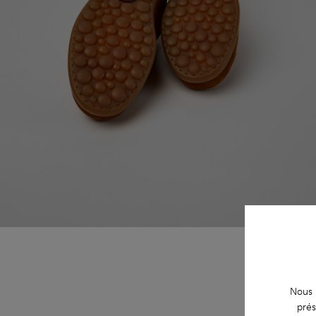
Nous u
prés