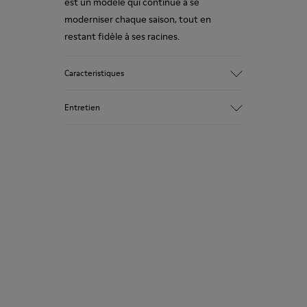
est un modèle qui continue à se
moderniser chaque saison, tout en
restant fidèle à ses racines.
Caracteristiques
Tige :
Entretien
Cuir velours tanné végétal
Couleur :
marron clair
Semelle extérieure / Caracteristiques :
Nos chaussures sont confectionnées à
Semelle extérieure en caoutchouc
partir de matières haut de gamme
cousue pour plus de durabilité et
soigneusement sélectionnées.
d’adhérence
L’utilisation de produits d’entretien
Semelle intérieure :
adaptés garantira la protection et la
Semelle intérieure amovible avec
durabilité accrue de vos chaussures.
système d’amorti
Doublure :
Pour obtenir des instructions détaillées
72 % Cuir de vachette 28 % Textile (100 %
sur l’entretien de votre paire de
PET recyclé)
chaussures, consultez notre
guide