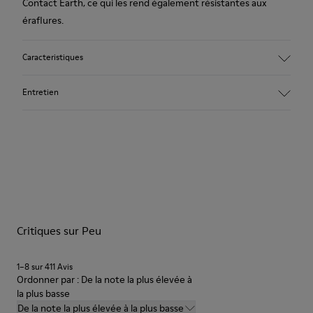
Contact Earth, ce qui les rend également résistantes aux
éraflures.
Caracteristiques
Matériau principal : Nubuck
Entretien
Couleur : rouge
Doublure : 41 % Polyester 36 % Textile (60% Nylon - 40% PU)
23 % Cuir de porc
Nos chaussures sont confectionnées à partir de matières haut
de gamme soigneusement sélectionnées. L’utilisation de
produits d’entretien adaptés garantira la protection et la
durabilité accrue de vos chaussures.
Critiques sur Peu
Pour obtenir des instructions détaillées sur l’entretien de
votre paire de chaussures, consultez notre
guide d’entretien
des chaussures
1–8 sur 411 Avis
Ordonner par : De la note la plus élevée à
la plus basse
De la note la plus élevée à la plus basse