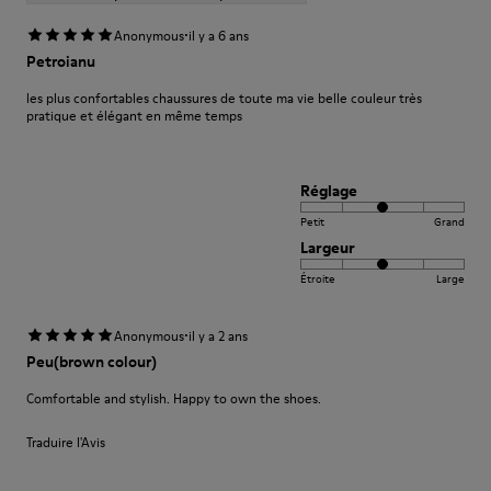
·
Anonymous
il y a 6 ans
Petroianu
les plus confortables chaussures de toute ma vie belle couleur très
pratique et élégant en même temps
Réglage
Petit
Grand
Largeur
Étroite
Large
·
Anonymous
il y a 2 ans
Peu(brown colour)
Comfortable and stylish. Happy to own the shoes.
Traduire l'Avis