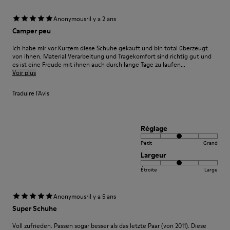
·
Anonymous
il y a 2 ans
Camper peu
Ich habe mir vor Kurzem diese Schuhe gekauft und bin total überzeugt
von ihnen. Material Verarbeitung und Tragekomfort sind richtig gut und
es ist eine Freude mit ihnen auch durch lange Tage zu laufen...
Voir plus
Traduire l'Avis
Réglage
Petit
Grand
Largeur
Étroite
Large
·
Anonymous
il y a 5 ans
Super Schuhe
Voll zufrieden. Passen sogar besser als das letzte Paar (von 2011). Diese