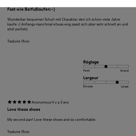
·
Anonymous
il y a 3 ans
Fast wie Barfußlaufen:-)
Wunderbar bequemer Schuh mit Charakter den ich schon viele Jahre
kaufe:-) Anfangs manchmal etwas eng passt sich aber sehr schnell an und
sitzt perfekt.
Traduire l'Avis
Réglage
Petit
Grand
Largeur
Étroite
Large
·
Anonymous
il y a 3 ans
Love these shoes
My second pair! Love these shoes and so comfortable.
Traduire l'Avis