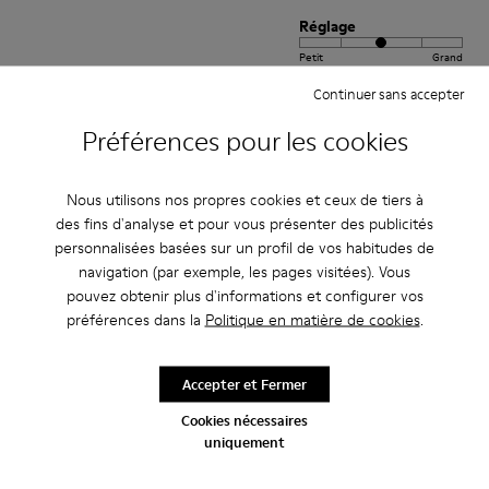
Réglage
Petit
Grand
Largeur
Continuer sans accepter
Étroite
Large
Préférences pour les cookies
·
Anonymous
il y a 3 ans
Excelente
Nous utilisons nos propres cookies et ceux de tiers à
des fins d'analyse et pour vous présenter des publicités
Muy comodo excelente compra me gusto
personnalisées basées sur un profil de vos habitudes de
navigation (par exemple, les pages visitées). Vous
Traduire l'Avis
pouvez obtenir plus d'informations et configurer vos
préférences dans la
Politique en matière de cookies
.
Réglage
Accepter et Fermer
Petit
Grand
Largeur
Cookies nécessaires
Étroite
Large
uniquement