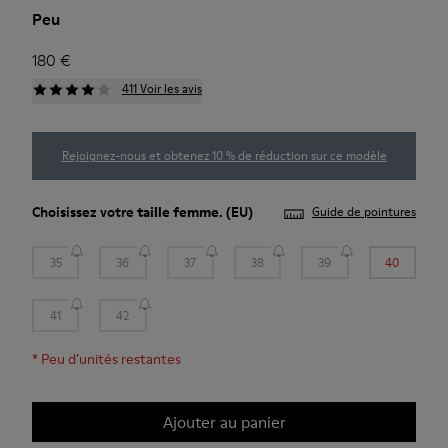
Peu
180 €
411 Voir les avis
Rejoignez-nous et obtenez 10 % de réduction sur ce modèle
Choisissez votre
taille femme
. (EU)
Guide de pointures
35
36
37
38
39
40
41
42
*
Peu d’unités restantes
Ajouter au panier