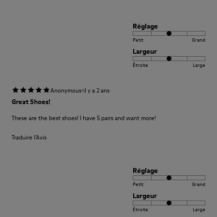
Réglage
Petit
Grand
Largeur
Étroite
Large
·
Anonymous
il y a 2 ans
Great Shoes!
These are the best shoes! I have 5 pairs and want more!
Traduire l'Avis
Réglage
Petit
Grand
Largeur
Étroite
Large