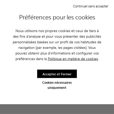
Continuer sans accepter
Caracteristiques
Préférences pour les cookies
Semelle intérieure doublée cuir : grand confort
Entretien
Semelle extérieure en caoutchouc : bonne adhérence.
Nous utilisons nos propres cookies et ceux de tiers à
Doublure : 80% Cuir de porc - 20% Polyester
des fins d'analyse et pour vous présenter des publicités
personnalisées basées sur un profil de vos habitudes de
navigation (par exemple, les pages visitées). Vous
Nos chaussures sont confectionnées à partir de matières haut
pouvez obtenir plus d'informations et configurer vos
de gamme soigneusement sélectionnées. L’utilisation de
préférences dans la
Politique en matière de cookies
.
produits d’entretien adaptés garantira la protection et la
Soldes : -10 % supplémentaires
durabilité accrue de vos chaussures.
Oui, vous avez bien entendu. En rejoignant notre communauté,
Accepter et Fermer
vous profiterez d’avantages exclusifs, notamment de
Pour obtenir des instructions détaillées sur l’entretien de
réductions, d’accès en avant-première et d’invitations à des
votre paire de chaussures, consultez notre
guide d’entretien
Cookies nécessaires
événements.
des chaussures
uniquement
Rejoignez-nous