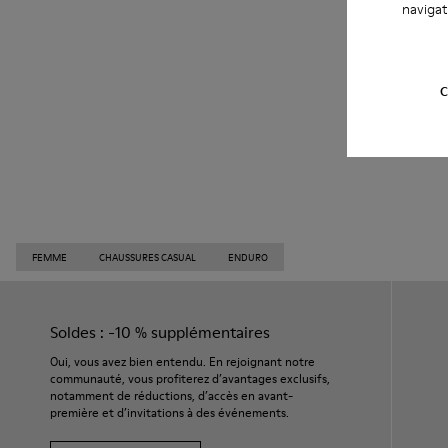
navigat
C
FEMME
CHAUSSURES CASUAL
ENDURO
Soldes : -10 % supplémentaires
Oui, vous avez bien entendu. En rejoignant notre
communauté, vous profiterez d’avantages exclusifs,
notamment de réductions, d’accès en avant-
première et d’invitations à des événements.