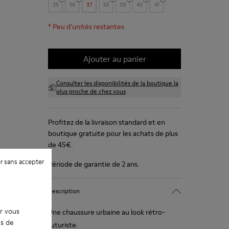
35
36
37
38
39
40
41
*
Peu d’unités restantes
Ajouter au panier
Consulter les disponibilités de la boutique la
plus proche de chez vous
Profitez de la livraison standard et en
boutique gratuite pour les achats de plus
de 45€.
r sans accepter
Période de garantie de 2 ans.
Description
ur vous
Une chaussure urbaine au look rétro-
es de
futuriste.