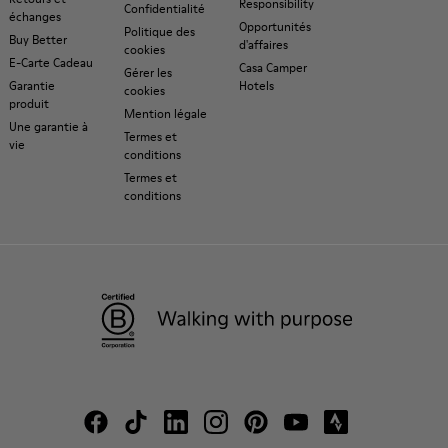
Responsibility
Confidentialité
échanges
Opportunités
Politique des
Buy Better
d'affaires
cookies
E-Carte Cadeau
Casa Camper
Gérer les
Garantie
Hotels
cookies
produit
Mention légale
Une garantie à
Termes et
vie
conditions
Termes et
conditions