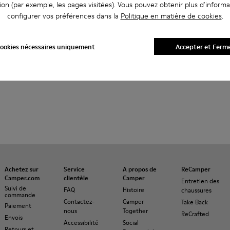
ion (par exemple, les pages visitées). Vous pouvez obtenir plus d'informa
configurer vos préférences dans la
Politique en matière de cookies
.
ookies nécessaires uniquement
Accepter et Ferm
Achetez sur
Service
A propos de
ReCamper
Camper.com
clientèle
Camper
Entretien des
Suivi de
FAQ
Histoire
chaussures
commande
Contactez-
Camper
Take Back
Paiement
nous
Together
ReCrafted
Envois
Accessibilité
Social
Retours et