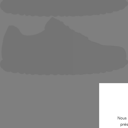
Nous u
prés