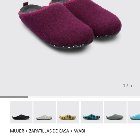
1 / 5
Wabi - 20889-144
Wabi - 20889-143
Wabi - 20889-139
Wabi - 20889-138
Wabi - 20889-1
Wabi 
MUJER
ZAPATILLAS DE CASA
WABI