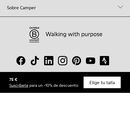
Sobre Camper
75 €
© Camper, 2026
Elige tu talla
Suscríbete
para un -10% de descuento