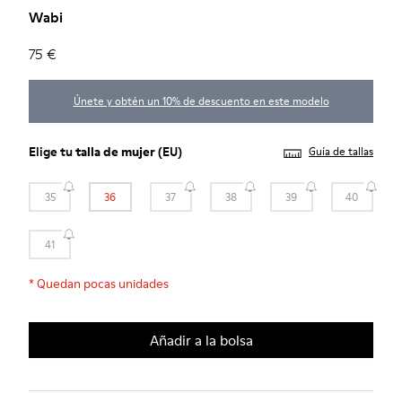
Wabi
75 €
Únete y obtén un 10% de descuento en este modelo
Elige tu
talla de mujer
(EU)
Guía de tallas
35
36
37
38
39
40
41
*
Quedan pocas unidades
Añadir a la bolsa