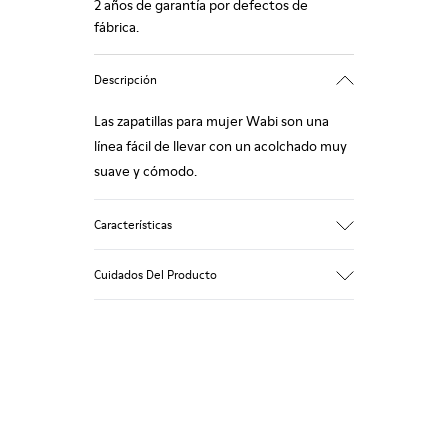
2 años de garantía por defectos de
fábrica.
Descripción
Las zapatillas para mujer Wabi son una
línea fácil de llevar con un acolchado muy
suave y cómodo.
Características
90% Tejido de lana
Cuidados Del Producto
Color: azul
Winterproof: confort térmico.
Suela de goma reciclada
Forma anatómica
Nuestros zapatos se han fabricado con
Forro: 100 % Textil (90% Lana - 10%
materiales de primera calidad
Poliéster)
cuidadosamente seleccionados. El uso de
productos adecuados para el cuidado del