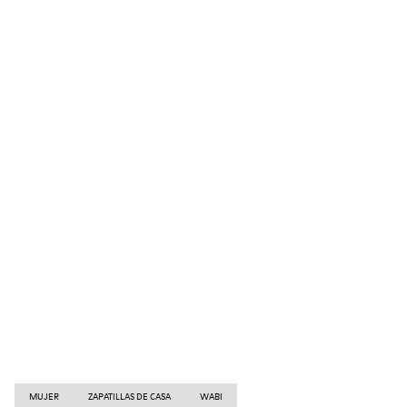
MUJER
ZAPATILLAS DE CASA
WABI