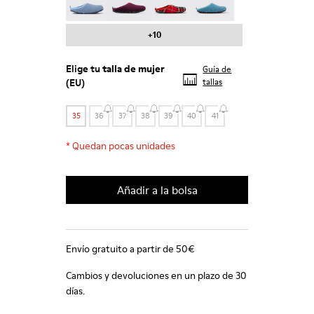
+10
Elige tu
talla de mujer
Guía de
(EU)
tallas
35
36
37
38
39
40
41
*
Quedan pocas unidades
Añadir a la bolsa
Envío gratuito a partir de 50€
Cambios y devoluciones en un plazo de 30
días.