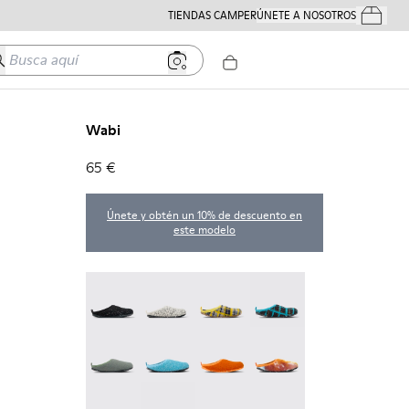
TIENDAS CAMPER
ÚNETE A NOSOTROS
Tus Pedido
usca aquí
Wabi
65 €
Únete y obtén un 10% de descuento en
este modelo
Wabi - 20889-144
Wabi - 20889-143
Wabi - 20889-139
Wabi - 20889-138
Wabi - 20889-136
Wabi - 20889-127
Wabi - 20889-126
Wabi - 20889-124
Wabi - 20889-123
Wabi - 20889-110
Wabi - 20889-107
Wabi - 20889-103