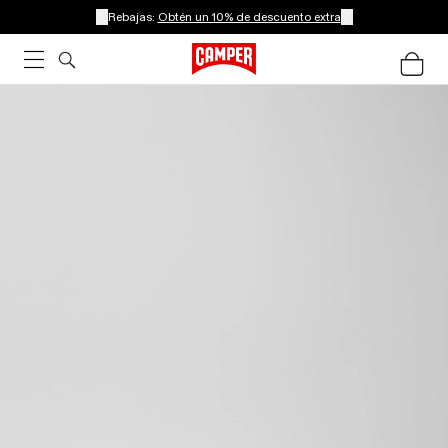
Rebajas:
Obtén un 10% de descuento extra