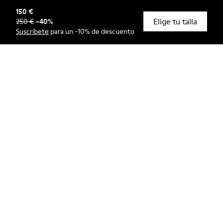
150 €
Elige tu talla
250 €
-
40
%
© Camper, 2026
Suscríbete
para un -10% de descuento