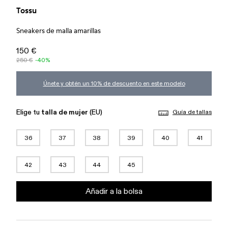
Tossu
Sneakers de malla amarillas
150 €
250 €
-40%
Únete y obtén un 10% de descuento en este modelo
Elige tu
talla de mujer
(EU)
Guía de tallas
36
37
38
39
40
41
42
43
44
45
Añadir a la bolsa