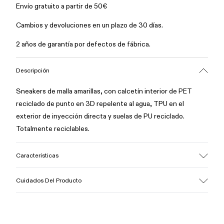
Envío gratuito a partir de 50€
Cambios y devoluciones en un plazo de 30 días.
2 años de garantía por defectos de fábrica.
Descripción
Sneakers de malla amarillas, con calcetín interior de PET
reciclado de punto en 3D repelente al agua, TPU en el
exterior de inyección directa y suelas de PU reciclado.
Totalmente reciclables.
Características
Empeine
Cuidados Del Producto
textil / Sintético
Color
Amarillo
Suela/Características
Nuestros zapatos se han fabricado con materiales de primera