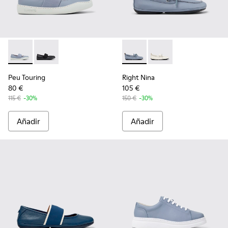
Peu Touring - K201838-004 - Bailarinas de piel azules para m
Peu Touring - K201838-001
Right Nina - K201848-005 - Ba
Right Nina - K201848
Peu Touring
Right Nina
80 €
105 €
115 €
-30%
150 €
-30%
Añadir
Añadir