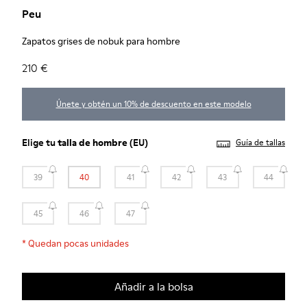
Peu
Zapatos grises de nobuk para hombre
210 €
Únete y obtén un 10% de descuento en este modelo
Elige tu
talla de hombre
(EU)
Guía de tallas
39
40
41
42
43
44
45
46
47
*
Quedan pocas unidades
Añadir a la bolsa