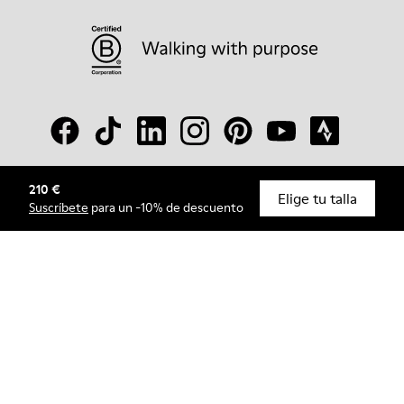
210 €
© Camper, 2026
Elige tu talla
Suscríbete
para un -10% de descuento