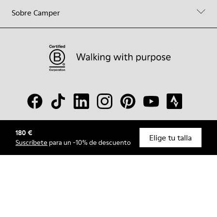
Sobre Camper
180 €
© Camper, 2026
Elige tu talla
Suscríbete
para un -10% de descuento