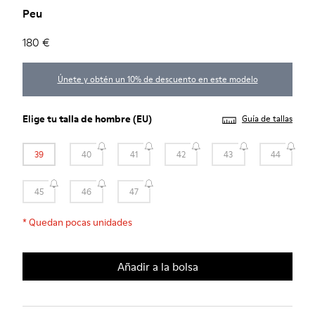
Peu
180 €
Únete y obtén un 10% de descuento en este modelo
Elige tu
talla de hombre
(EU)
Guía de tallas
39
40
41
42
43
44
45
46
47
*
Quedan pocas unidades
Añadir a la bolsa