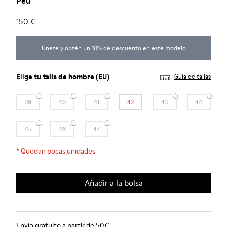
Peu
150 €
Únete y obtén un 10% de descuento en este modelo
Elige tu
talla de hombre
(EU)
Guía de tallas
39
40
41
42
43
44
45
46
47
*
Quedan pocas unidades
Añadir a la bolsa
Envío gratuito a partir de 50€