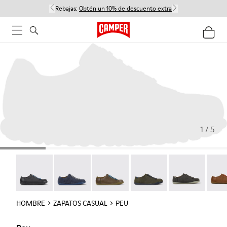
Rebajas:
Obtén un 10% de descuento extra
1 / 5
Twins - 17665-304
Peu - 17665-260
Peu - 17665-257
Peu - 17665-254
Peu - 17665-24
Peu -
HOMBRE
ZAPATOS CASUAL
PEU