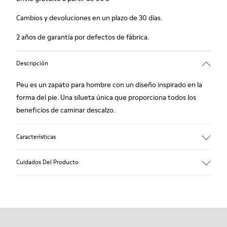
Cambios y devoluciones en un plazo de 30 días.
2 años de garantía por defectos de fábrica.
Descripción
Peu es un zapato para hombre con un diseño inspirado en la
forma del pie. Una silueta única que proporciona todos los
beneficios de caminar descalzo.
Características
Nobuck
Cuidados Del Producto
Color: azul marino
Cosido 360º: mayor durabilidad.
Cordones elásticos
Suela: TPU
Nuestros zapatos se han fabricado con materiales de primera
Composición a base de materiales reciclados con
calidad cuidadosamente seleccionados. El uso de productos
extraordinaria durabilidad y resistencia a la abrasión.