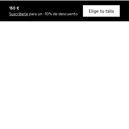
150 €
© Camper, 2026
Elige tu talla
Suscríbete
para un -10% de descuento