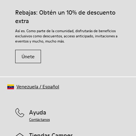
calidad cuidadosamente seleccionados. El uso de productos
adecuados para el cuidado del calzado los protegerá y
Rebajas: Obtén un 10% de descuento
garantizará que duren más tiempo.
extra
Si deseas obtener información detallada sobre cómo cuidar de
Así es. Como parte de la comunidad, disfrutarás de beneficios
tu par, visita nuestra
Guía para el cuidado del calzado
.
exclusivos como descuentos, acceso anticipado, invitaciones a
eventos y mucho, mucho más.
Únete
Venezuela
/
Español
Ayuda
Contáctanos
Tiendas Camper