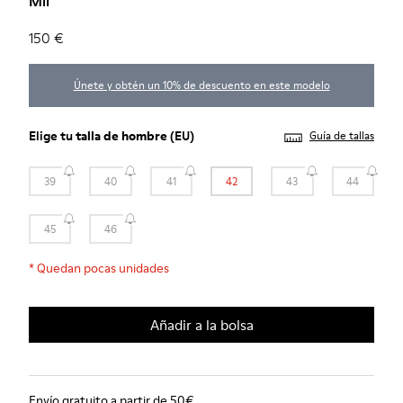
Mil
150 €
Únete y obtén un 10% de descuento en este modelo
Elige tu
talla de hombre
(EU)
Guía de tallas
39
40
41
42
43
44
45
46
*
Quedan pocas unidades
Añadir a la bolsa
Envío gratuito a partir de 50€