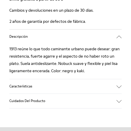
Cambios y devoluciones en un plazo de 30 días.
2 años de garantía por defectos de fábrica.
Descripción
1913 reúne lo que todo caminante urbano puede desear: gran
resistencia, fuerte agarre y el aspecto de no haber roto un
plato. Suela antideslizante. Nobuck suave y flexible y piel lisa
ligeramente encerada. Color: negro y kaki.
Características
Plantilla forrada en piel: extra confort
Cuidados Del Producto
Suela de goma: buen agarre.
Forro: 60% piel ovina - 25% algodón - 15% piel porcina
Nuestros zapatos se han fabricado con materiales de primera