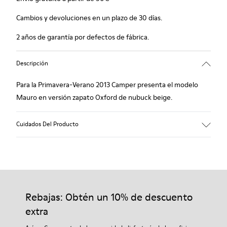
Cambios y devoluciones en un plazo de 30 días.
2 años de garantía por defectos de fábrica.
Descripción
Para la Primavera-Verano 2013 Camper presenta el modelo
Mauro en versión zapato Oxford de nubuck beige.
Cuidados Del Producto
Nuestros zapatos se han fabricado con materiales de primera
calidad cuidadosamente seleccionados. El uso de productos
adecuados para el cuidado del calzado los protegerá y
Rebajas: Obtén un 10% de descuento
garantizará que duren más tiempo.
extra
Si deseas obtener información detallada sobre cómo cuidar de