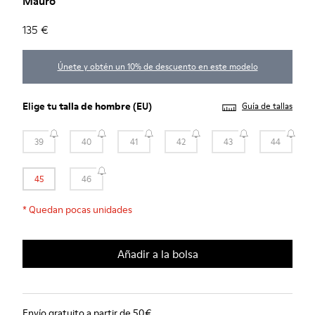
Mauro
135 €
Únete y obtén un 10% de descuento en este modelo
Elige tu
talla de hombre
(EU)
Guía de tallas
39
40
41
42
43
44
45
46
*
Quedan pocas unidades
Añadir a la bolsa
Envío gratuito a partir de 50€