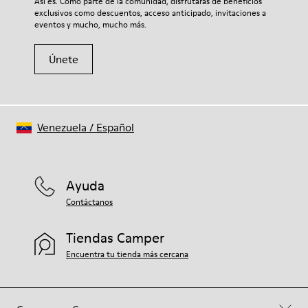
Así es. Como parte de la comunidad, disfrutarás de beneficios
tu par, visita nuestra
Guía para el cuidado del calzado
.
exclusivos como descuentos, acceso anticipado, invitaciones a
eventos y mucho, mucho más.
Únete
Venezuela
/
Español
Ayuda
Contáctanos
Tiendas Camper
Encuentra tu tienda más cercana