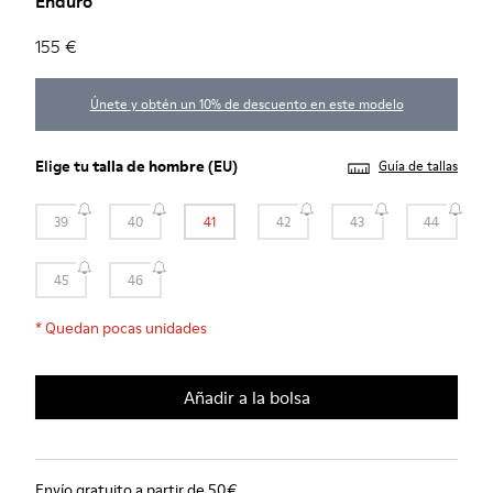
Enduro
155 €
Únete y obtén un 10% de descuento en este modelo
Elige tu
talla de hombre
(EU)
Guía de tallas
39
40
41
42
43
44
45
46
*
Quedan pocas unidades
Añadir a la bolsa
Envío gratuito a partir de 50€