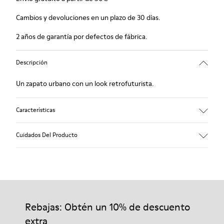
Cambios y devoluciones en un plazo de 30 días.
2 años de garantía por defectos de fábrica.
Descripción
Un zapato urbano con un look retrofuturista.
Características
Negro.
Cuidados Del Producto
Piel lisa y piel con pelo.
Plantilla extraíble forrada en piel.
Capa de goma que protege talón y puntera.
Forro: 62 % Piel porcina - 24 % Algodón -14 % Textil
Nuestros zapatos se han fabricado con materiales de primera
calidad cuidadosamente seleccionados. El uso de productos
adecuados para el cuidado del calzado los protegerá y
Rebajas: Obtén un 10% de descuento
garantizará que duren más tiempo.
extra