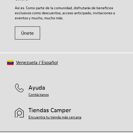
Si deseas obtener información detallada sobre cómo cuidar de
Así es. Como parte de la comunidad, disfrutarás de beneficios
tu par, visita nuestra
Guía para el cuidado del calzado
.
exclusivos como descuentos, acceso anticipado, invitaciones a
eventos y mucho, mucho más.
Únete
Venezuela
/
Español
Ayuda
Contáctanos
Tiendas Camper
Encuentra tu tienda más cercana