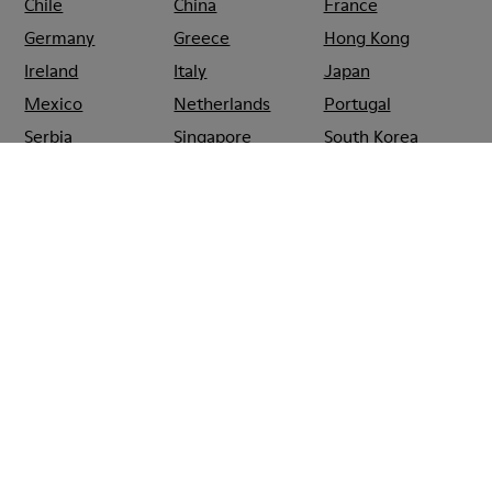
Chile
China
France
Germany
Greece
Hong Kong
Ireland
Italy
Japan
Mexico
Netherlands
Portugal
Serbia
Singapore
South Korea
Spain
Switzerland
Taiwan
Thailand
Turkey
United Arab
Emirates
United Kingdom
Usa
CAMPER
SHOPS
ESPAÑA
ZARAGOZA
CAMPER EL CORTE
INGLES ZARAGOZA
Rebajas: Obtén un 10% de descuento
extra