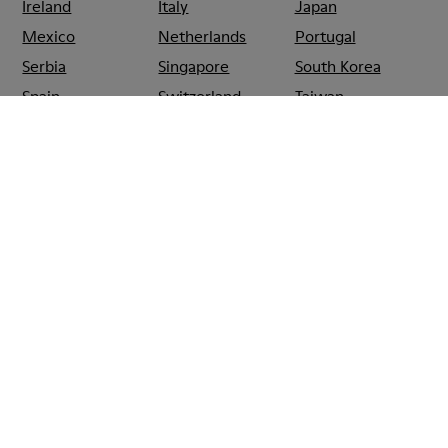
Ireland
Italy
Japan
Mexico
Netherlands
Portugal
Serbia
Singapore
South Korea
Spain
Switzerland
Taiwan
Thailand
Turkey
United Arab
Emirates
United Kingdom
Usa
CAMPER
SHOPS
ESPAÑA
VITORIA-
CAMPER EL CORTE
GASTEIZ
INGLES VITORIA
Rebajas: Obtén un 10% de descuento
extra
Así es. Como parte de la comunidad, disfrutarás de beneficios
exclusivos como descuentos, acceso anticipado, invitaciones a
eventos y mucho, mucho más.