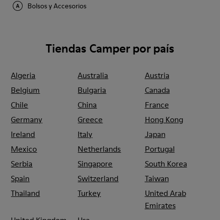
Bolsos y Accesorios
Tiendas Camper por país
Algeria
Australia
Austria
Belgium
Bulgaria
Canada
Chile
China
France
Germany
Greece
Hong Kong
Ireland
Italy
Japan
Mexico
Netherlands
Portugal
Serbia
Singapore
South Korea
Spain
Switzerland
Taiwan
Thailand
Turkey
United Arab
Emirates