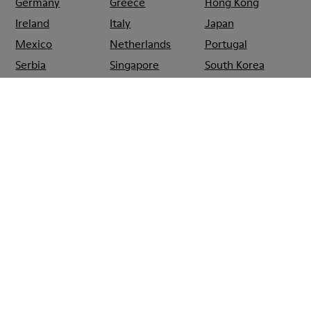
Germany
Greece
Hong Kong
Ireland
Italy
Japan
Mexico
Netherlands
Portugal
Serbia
Singapore
South Korea
Spain
Switzerland
Taiwan
Thailand
Turkey
United Arab
Emirates
United Kingdom
Usa
CAMPER
SHOPS
COREA_DEL_SUR
SEOUL
CAMPER THE
HYUNDAI SEOUL
Rebajas: Obtén un 10% de descuento
extra
Así es. Como parte de la comunidad, disfrutarás de beneficios