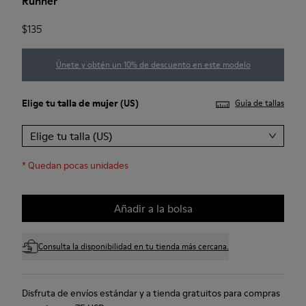
Runner
$135
Únete y obtén un 10% de descuento en este modelo
Elige tu
talla de mujer
(US)
Guía de tallas
Elige tu talla (US)
*
Quedan pocas unidades
Añadir a la bolsa
Consulta la disponibilidad en tu tienda más cercana.
Disfruta de envíos estándar y a tienda gratuitos para compras