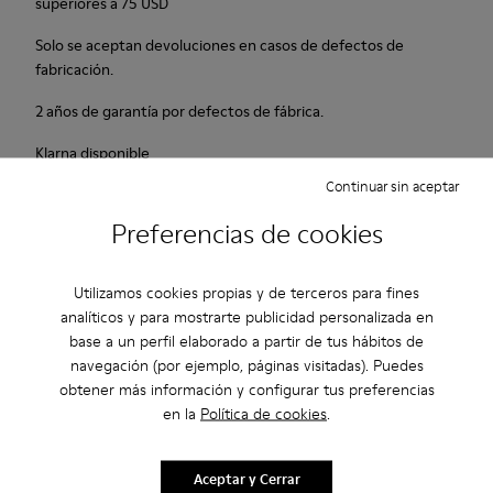
superiores a 75 USD
Solo se aceptan devoluciones en casos de defectos de
fabricación.
2 años de garantía por defectos de fábrica.
Klarna disponible
Continuar sin aceptar
Descripción
Preferencias de cookies
Match es un nuevo zapato casual con un estilo activo e
informal. Estas deportivas tienen una innovadora suela que
Utilizamos cookies propias y de terceros para fines
proporciona un extraordinario agarre. Ante suave y flexible.
analíticos y para mostrarte publicidad personalizada en
Color rojo.
base a un perfil elaborado a partir de tus hábitos de
navegación (por ejemplo, páginas visitadas). Puedes
obtener más información y configurar tus preferencias
Cuidados Del Producto
en la
Política de cookies
.
Aceptar y Cerrar
Nuestros zapatos se han fabricado con materiales de primera