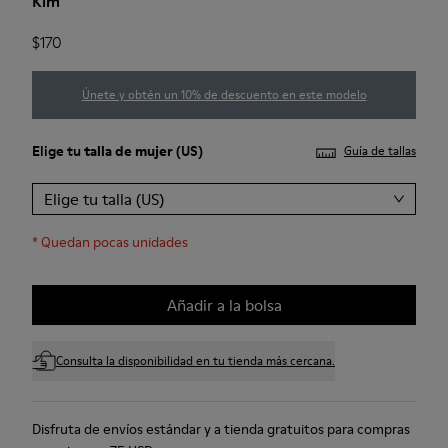
Kim
$170
Únete y obtén un 10% de descuento en este modelo
Elige tu
talla de mujer
(US)
Guía de tallas
Elige tu talla (US)
*
Quedan pocas unidades
Añadir a la bolsa
Consulta la disponibilidad en tu tienda más cercana.
Disfruta de envíos estándar y a tienda gratuitos para compras