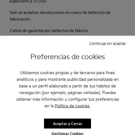
superiores a 75 USD
Solo se aceptan devoluciones en casos de defectos de
fabricación.
2 años de garantía por defectos de fábrica.
Klarna disponible
Continuar sin aceptar
Preferencias de cookies
Descripción
Tacón de goma de 4 cm: altura y comodidad juntas. Nobuck
Utilizamos cookies propias y de terceros para fines
suave y flexible. Color: azul.
analíticos y para mostrarte publicidad personalizada en
base a un perfil elaborado a partir de tus hábitos de
navegación (por ejemplo, páginas visitadas). Puedes
Cuidados Del Producto
obtener más información y configurar tus preferencias
en la
Política de cookies
.
Nuestros zapatos se han fabricado con materiales de primera
Aceptar y Cerrar
calidad cuidadosamente seleccionados. El uso de productos
adecuados para el cuidado del calzado los protegerá y
Gestionar Cookies