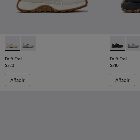
Drift Trail - K201988-002 - Zapatillas blancas de piel para muj
Drift Trail - K201988-001 - Zapatillas de piel y nobuk 
Drift Trail -
Drift 
Drift Trail
Drift Trail
$220
$210
Añadir
Añadir