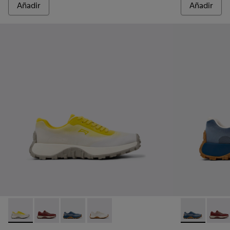
Añadir
Añadir
Drift Trail - K201872-003 - Zapatillas grises de materiales té
Drift Trail - K201872-006 - Zapatillas burdeos de mate
Drift Trail - K201872-004 - Zapatillas azules d
Drift Trail - K201872-001 - Zapatillas b
Drift Trail - 
Drift 