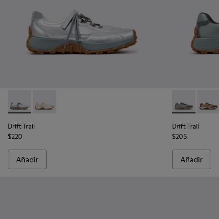
Drift Trail - K201988-001 - Zapatillas de piel y nobuk grises p
Drift Trail - K201988-002 - Zapatillas blancas de piel 
Drift Trail - 
Drift 
Drift Trail
Drift Trail
$220
$205
Añadir
Añadir