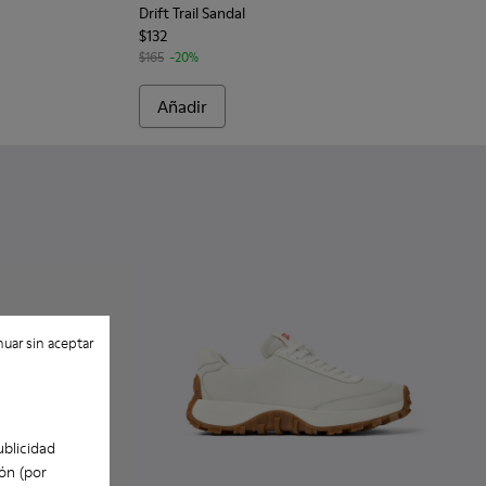
Drift Trail Sandal
$132
$165
-20%
Añadir
uar sin aceptar
ublicidad
ón (por