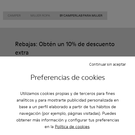
CAMPER
MUJER ROPA
BY CAMPERLAB PARA MUJER
Rebajas: Obtén un 10% de descuento
extra
Así es. Como parte de la comunidad, disfrutarás de beneficios
Continuar sin aceptar
exclusivos como descuentos, acceso anticipado, invitaciones a
eventos y mucho, mucho más.
Preferencias de cookies
Únete
Utilizamos cookies propias y de terceros para fines
analíticos y para mostrarte publicidad personalizada en
base a un perfil elaborado a partir de tus hábitos de
navegación (por ejemplo, páginas visitadas). Puedes
Estados Unidos
/
Español
obtener más información y configurar tus preferencias
en la
Política de cookies
.