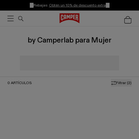
Rebajas:
Obtén un 10% de descuento extra
by Camperlab para Mujer
0
ARTÍCULOS
Filtrar
(2)