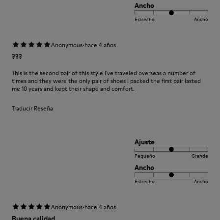
Ancho
Estrecho
Ancho
·
Anonymous
hace 4 años
???
This is the second pair of this style I've traveled overseas a number of
times and they were the only pair of shoes I packed the first pair lasted
me 10 years and kept their shape and comfort.
Traducir Reseña
Ajuste
Pequeño
Grande
Ancho
Estrecho
Ancho
·
Anonymous
hace 4 años
Buena calidad