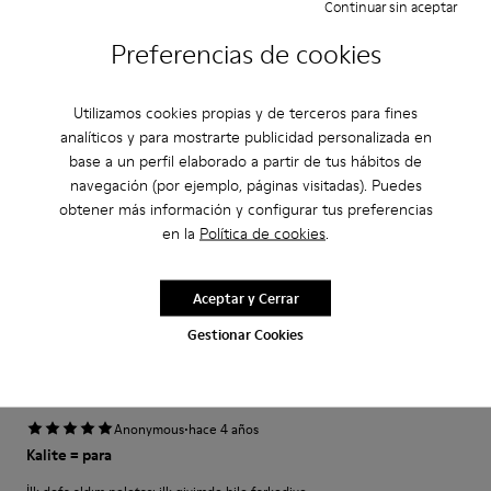
Continuar sin aceptar
Estrecho
Ancho
Preferencias de cookies
·
Anonymous
hace 4 años
Perfekt
Utilizamos cookies propias y de terceros para fines
analíticos y para mostrarte publicidad personalizada en
Es ist mein dritter Pelotas-Schuh der perfekt sitzt und Halt bietet.
base a un perfil elaborado a partir de tus hábitos de
Allerdings: Das Schnürsenkel-System ist etwas gewöhnungsbedürftig.
navegación (por ejemplo, páginas visitadas). Puedes
obtener más información y configurar tus preferencias
Traducir Reseña
en la
Política de cookies
.
Ajuste
Aceptar y Cerrar
Pequeño
Grande
Gestionar Cookies
Ancho
Estrecho
Ancho
·
Anonymous
hace 4 años
Kalite = para