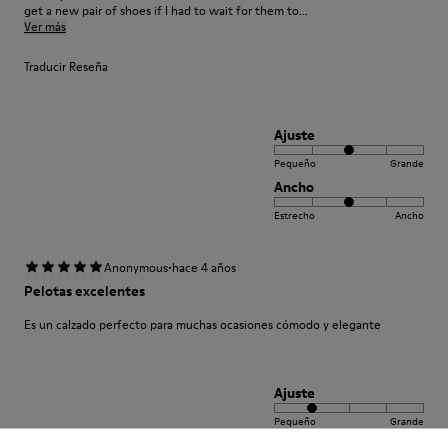
get a new pair of shoes if I had to wait for them to...
Ver más
Traducir Reseña
Ajuste
Pequeño
Grande
Ancho
Estrecho
Ancho
·
Anonymous
hace 4 años
Pelotas excelentes
Es un calzado perfecto para muchas ocasiones cómodo y elegante
Ajuste
Pequeño
Grande
Ancho