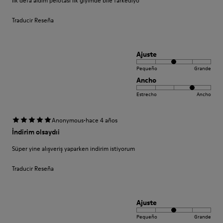
İlk defa aldım pelotası ilk giyimde bile farkediyo
Traducir Reseña
Ajuste
Pequeño
Grande
Ancho
Estrecho
Ancho
·
Anonymous
hace 4 años
İndirim olsaydıi
Süper yine alışveriş yaparken indirim istiyorum
Traducir Reseña
Ajuste
Pequeño
Grande