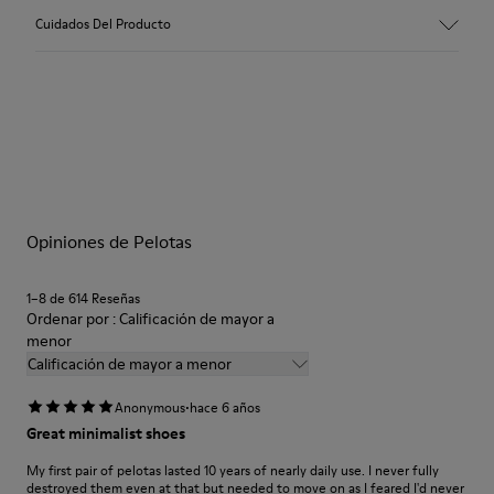
Empeine
Cuidados Del Producto
Piel vacuna (nobuk)
Color
Marrón
Suela/Características
Nuestros zapatos se han fabricado con materiales de primera
Goma con un agarre extraordinario
calidad cuidadosamente seleccionados. El uso de productos
Forro
adecuados para el cuidado del calzado los protegerá y
72% Piel vacuna, 28% Fibra de bambú
garantizará que duren más tiempo.
Garantía de por vida
Opiniones de Pelotas
Si deseas obtener información detallada sobre cómo cuidar de
tu par, visita nuestra
Guía para el cuidado del calzado
.
1–8 de 614 Reseñas
Ordenar por : Calificación de mayor a
menor
Calificación de mayor a menor
·
Anonymous
hace 6 años
Great minimalist shoes
My first pair of pelotas lasted 10 years of nearly daily use. I never fully
destroyed them even at that but needed to move on as I feared I'd never