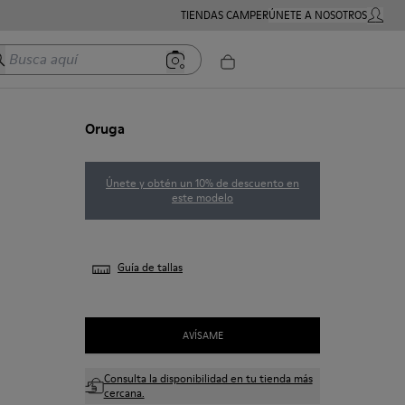
TIENDAS CAMPER
ÚNETE A NOSOTROS
MI CUE
usca aquí
Oruga
Únete y obtén un 10% de descuento en
este modelo
Guía de tallas
AVÍSAME
Consulta la disponibilidad en tu tienda más
cercana.