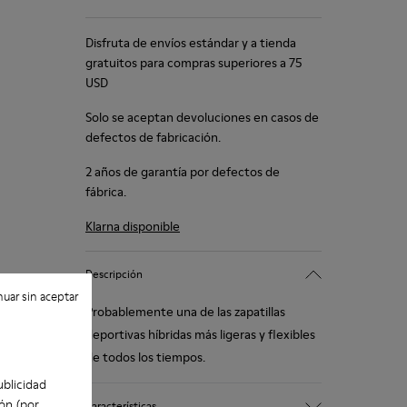
Disfruta de envíos estándar y a tienda
gratuitos para compras superiores a 75
USD
Solo se aceptan devoluciones en casos de
defectos de fabricación.
2 años de garantía por defectos de
fábrica.
Klarna disponible
Descripción
uar sin aceptar
Probablemente una de las zapatillas
deportivas híbridas más ligeras y flexibles
de todos los tiempos.
ublicidad
ón (por
Características