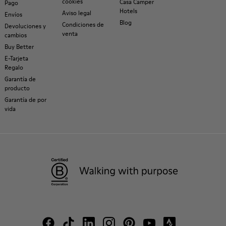
cookies
Casa Camper
Pago
Hotels
Aviso legal
Envíos
Blog
Condiciones de
Devoluciones y
venta
cambios
Buy Better
E-Tarjeta
Regalo
Garantía de
producto
Garantía de por
vida