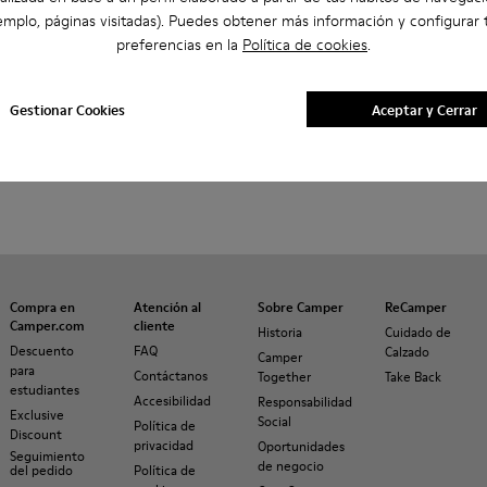
emplo, páginas visitadas). Puedes obtener más información y configurar 
preferencias en la
Política de cookies
.
Gestionar Cookies
Aceptar y Cerrar
Compra en
Atención al
Sobre Camper
ReCamper
Camper.com
cliente
Historia
Cuidado de
Descuento
FAQ
Calzado
Camper
para
Contáctanos
Together
Take Back
estudiantes
Accesibilidad
Responsabilidad
Exclusive
Social
Política de
Discount
privacidad
Oportunidades
Seguimiento
de negocio
del pedido
Política de