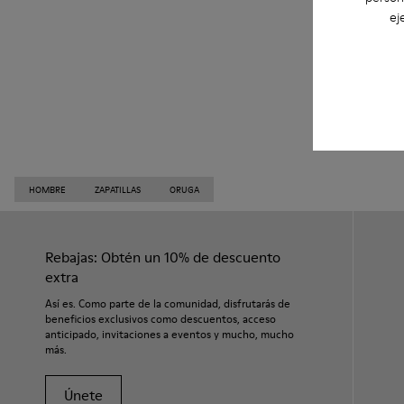
ej
HOMBRE
ZAPATILLAS
ORUGA
Rebajas: Obtén un 10% de descuento
extra
Así es. Como parte de la comunidad, disfrutarás de
beneficios exclusivos como descuentos, acceso
anticipado, invitaciones a eventos y mucho, mucho
más.
Únete