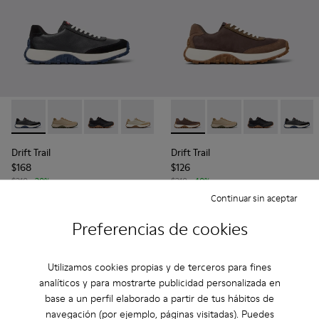
Drift Trail - K100928-024 - Sneakers negras de piel y nobuk 
Drift Trail - K100928-026
Drift Trail - K100928-025
Drift Trail - K100928-023
Drift Trail - K100928-021
Drift Trail - K100928-020 - 
Drift Trail - K100928-0
Drift Trail - K100928-
Drift Trail - K10
Drift Trail - K
Drift T
Drift Trail
Drift Trail
$168
$126
$210
-20%
$210
-40%
Continuar sin aceptar
Añadir
Añadir
Preferencias de cookies
Utilizamos cookies propias y de terceros para fines
analíticos y para mostrarte publicidad personalizada en
base a un perfil elaborado a partir de tus hábitos de
navegación (por ejemplo, páginas visitadas). Puedes