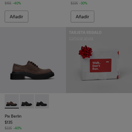
$155
-40%
$225
-30%
Añadir
Añadir
TARJETA REGALO
Comprar ahora
Pix Berlin - K101051-002 - Zapatos marrones de nobuk para 
Pix Berlin - K101051-004
Pix Berlin - K101051-001 - Zapatos negros de 
Pix Berlin
$135
$225
-40%