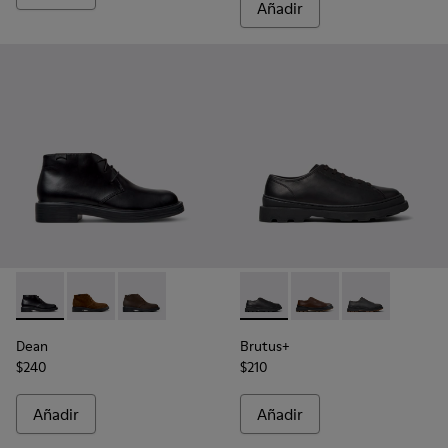
Añadir
Dean - K300493-001 - Botines de piel negros para hombre.
Dean - K300493-007
Dean - K300493-006 - Botines marrones de n
Brutus+ - K101066-001 - Zapa
Brutus+ - K101066-0
Brutus+ - K101
Dean
Brutus+
$240
$210
Añadir
Añadir