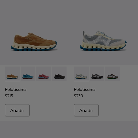
Pelotissima - K101109-007 - Zapatillas marrones de material
Pelotissima - K101109-011
Pelotissima - K101109-010
Pelotissima - K101109-006
Pelotissima - K101134-001 - Z
Pelotissima - K101134
Pelotissima - 
Pelotissima
Pelotissima
$215
$230
Añadir
Añadir