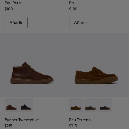
Peu Path+
Pix
$180
$180
Añadir
Añadir
Runner Twentyfive - K300554-002 - Zapatillas de piel marro
Runner Twentyfive - K300554-001
Peu Terreno - K101135-002 -
Peu Terreno - K10113
Peu Terreno -
Runner Twentyfive
Peu Terreno
$215
$215