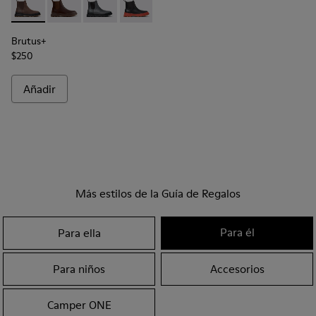
Brutus+ - K300534-002 - Botines marrones de nobuk para h
Brutus+ - K300534-005
Brutus+ - K300534-004
Brutus+ - K300534-003
Brutus+ - K300534-001 - Botin
Brutus+
$250
Añadir
Más estilos de la Guía de Regalos
Para él
Para ella
Para niños
Accesorios
Camper ONE