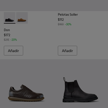
Pelotas Soller
$112
Don - K101012-001 - Zapatos de piel negros para hombre.
Don - K101012-004 - Zapatos de nobuk marrones par
$160
-30%
Don
$172
$215
-20%
Añadir
Añadir