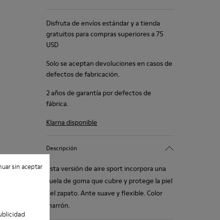
Disfruta de envíos estándar y a tienda
gratuitos para compras superiores a 75
USD
Solo se aceptan devoluciones en casos de
defectos de fabricación.
2 años de garantía por defectos de
fábrica.
Klarna disponible
Descripción
uar sin aceptar
Esta versión de aire sport incorpora una
suela de goma que cubre y protege la piel
del zapato. Ante suave y flexible. Color
marrón.
ublicidad