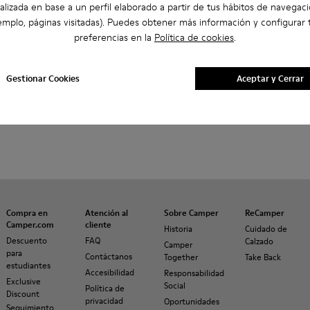
alizada en base a un perfil elaborado a partir de tus hábitos de navegaci
emplo, páginas visitadas). Puedes obtener más información y configurar 
preferencias en la
Política de cookies
.
Gestionar Cookies
Aceptar y Cerrar
Compra en
Atención al
Sobre Camper
ReCamper
Camper.com
cliente
Historia
Cuidado de
Descuento
FAQ
Calzado
Camper
para
Contáctanos
Together
Take Back
estudiantes
Accesibilidad
Responsabilidad
Exclusive
Social
Política de
Discount
privacidad
Oportunidades
Seguimiento