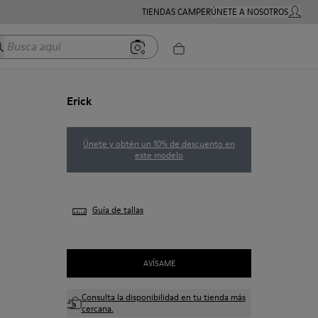
TIENDAS CAMPER
ÚNETE A NOSOTROS
MI CUE
usca aquí
Erick
Únete y obtén un 10% de descuento en
este modelo
Guía de tallas
AVÍSAME
Consulta la disponibilidad en tu tienda más
cercana.