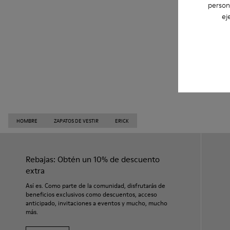
person
ej
HOMBRE
ZAPATOS DE VESTIR
ERICK
Rebajas: Obtén un 10% de descuento
extra
Así es. Como parte de la comunidad, disfrutarás de
beneficios exclusivos como descuentos, acceso
anticipado, invitaciones a eventos y mucho, mucho
más.