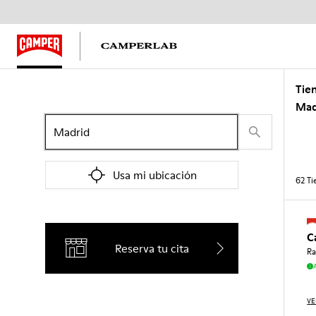
Tie
Mad
Usa mi ubicación
62
Ti
C
Reserva tu cita
Ra
VE