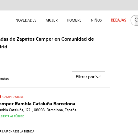
B
NOVEDADES
MUJER
HOMBRE
NIÑOS
REBAJAS
ndas de Zapatos Camper en Comunidad de
rid
Filtrar por
endas
CAMPER STORE
amper Rambla Cataluña Barcelona
mbla Cataluña, 122. , 08008, Barcelona, España
ABIERTA AL PÚBLICO
R LA FICHA DE LA TIENDA