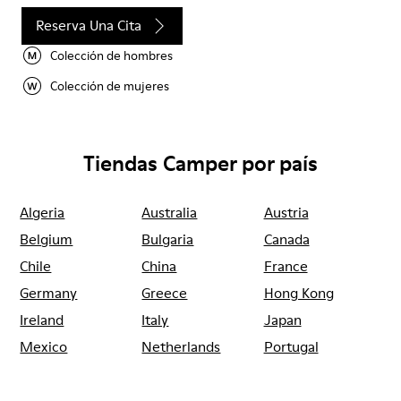
Reserva Una Cita
Colección de hombres
Colección de mujeres
Tiendas Camper por país
Algeria
Australia
Austria
Belgium
Bulgaria
Canada
Chile
China
France
Germany
Greece
Hong Kong
Ireland
Italy
Japan
Mexico
Netherlands
Portugal
Serbia
Singapore
South Korea
Spain
Switzerland
Taiwan