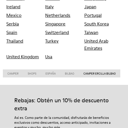
Ireland
Italy
Japan
Mexico
Netherlands
Portugal
Serbia
Singapore
South Korea
Spain
Switzerland
Taiwan
Thailand
Turkey
United Arab
Emirates
United Kingdom
Usa
CAMPER
SHOPS
ESPAÑA
BILBAO
CAMPER ERCILLA BILBAO
Rebajas: Obtén un 10% de descuento
extra
Así es. Como parte de la comunidad, disfrutarás de beneficios
exclusivos como descuentos, acceso anticipado, invitaciones a
eventos y mucho, mucho más.