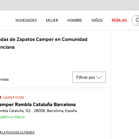
B
NOVEDADES
MUJER
HOMBRE
NIÑOS
REBAJAS
ndas de Zapatos Camper en Comunidad
enciana
Filtrar por
endas
CAMPER STORE
amper Rambla Cataluña Barcelona
mbla Cataluña, 122. , 08008, Barcelona, España
ABIERTA AL PÚBLICO
R LA FICHA DE LA TIENDA