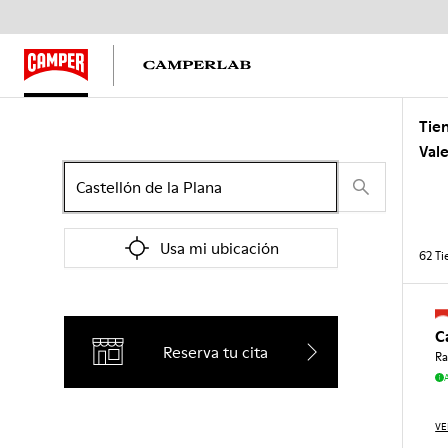
Tie
Val
Usa mi ubicación
62
Ti
C
Reserva tu cita
Ra
VE