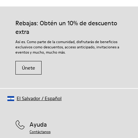
Suela/Características
Nuestros zapatos se han fabricado con materiales de primera
92% goma / 8% goma reciclada
calidad cuidadosamente seleccionados. El uso de productos
Plantilla
adecuados para el cuidado del calzado los protegerá y
Rebajas: Obtén un 10% de descuento
EVA
garantizará que duren más tiempo.
Lining
extra
74% textil (90% lana - 10% poliéster) 26% poliéster reciclado
Si deseas obtener información detallada sobre cómo cuidar de
Así es. Como parte de la comunidad, disfrutarás de beneficios
tu par, visita nuestra
Guía para el cuidado del calzado
.
exclusivos como descuentos, acceso anticipado, invitaciones a
eventos y mucho, mucho más.
Únete
El Salvador
/
Español
Ayuda
Contáctanos