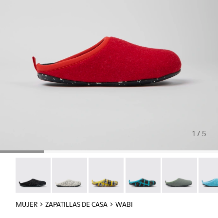
1 / 5
Wabi - 20889-144
Wabi - 20889-143
Wabi - 20889-139
Wabi - 20889-138
Wabi - 20889-1
Wabi 
MUJER
ZAPATILLAS DE CASA
WABI