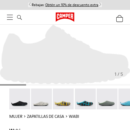
Rebajas:
Obtén un 10% de descuento extra
1 / 5
Wabi - 20889-144
Wabi - 20889-143
Wabi - 20889-139
Wabi - 20889-138
Wabi - 20889-1
Wabi 
MUJER
ZAPATILLAS DE CASA
WABI