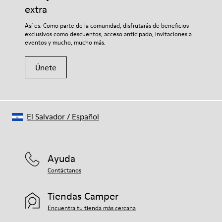
extra
Si deseas obtener información detallada sobre cómo cuidar de
Así es. Como parte de la comunidad, disfrutarás de beneficios
tu par, visita nuestra
Guía para el cuidado del calzado
.
exclusivos como descuentos, acceso anticipado, invitaciones a
eventos y mucho, mucho más.
Únete
El Salvador
/
Español
Ayuda
Contáctanos
Tiendas Camper
Encuentra tu tienda más cercana