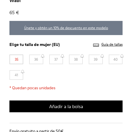
Wabi
65 €
Únete y obtén un 10% de descuento en este modelo
Elige tu
talla de mujer
(EU)
Guía de tallas
35
36
37
38
39
40
41
*
Quedan pocas unidades
Añadir a la bolsa
Envío gratuito a partir de 50€