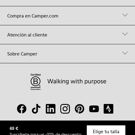
Compra en Camper.com
Atención al cliente
Sobre Camper
65 €
© Camper, 2026
Elige tu talla
Suscríbete
para un -10% de descuento