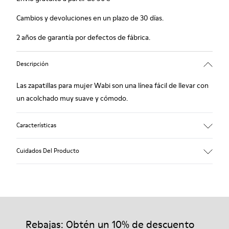
Cambios y devoluciones en un plazo de 30 días.
2 años de garantía por defectos de fábrica.
Descripción
Las zapatillas para mujer Wabi son una línea fácil de llevar con
un acolchado muy suave y cómodo.
Características
90% Tejido de lana
Cuidados Del Producto
Color: azul
Winterproof: confort térmico.
Suela de goma reciclada
Forma anatómica
Nuestros zapatos se han fabricado con materiales de primera
Forro: 100 % Textil (90% Lana - 10% Poliéster)
calidad cuidadosamente seleccionados. El uso de productos
adecuados para el cuidado del calzado los protegerá y
Rebajas: Obtén un 10% de descuento
garantizará que duren más tiempo.