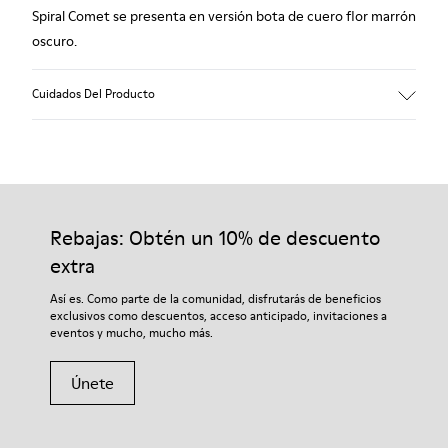
Spiral Comet se presenta en versión bota de cuero flor marrón
oscuro.
Cuidados Del Producto
Nuestros zapatos se han fabricado con materiales de primera
calidad cuidadosamente seleccionados. El uso de productos
adecuados para el cuidado del calzado los protegerá y
Rebajas: Obtén un 10% de descuento
garantizará que duren más tiempo.
extra
Si deseas obtener información detallada sobre cómo cuidar de
Así es. Como parte de la comunidad, disfrutarás de beneficios
tu par, visita nuestra
Guía para el cuidado del calzado
.
exclusivos como descuentos, acceso anticipado, invitaciones a
eventos y mucho, mucho más.
Únete