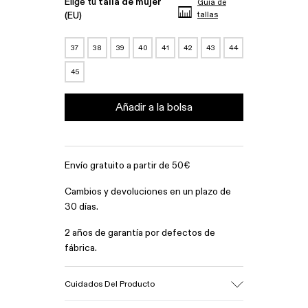
Elige tu
talla de mujer
Guía de
(EU)
tallas
37
38
39
40
41
42
43
44
45
Añadir a la bolsa
Envío gratuito a partir de 50€
Cambios y devoluciones en un plazo de
30 días.
2 años de garantía por defectos de
fábrica.
Cuidados Del Producto