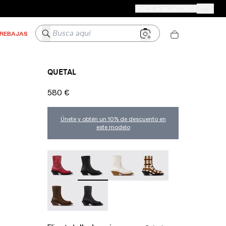
TIENDAS CAMPER
ÚNETE A NOSOTROS
Tus Pedido
Busca aquí
REBAJAS
QUETAL
580 €
Únete y obtén un 10% de descuento en
este modelo
QUETAL - A700021-008
QUETAL - A700021-007
CAMPERLAB QUETAL - A70002
CAMPERLAB QUETAL -
Quetal - A700021-002
QUETAL - A700021-001