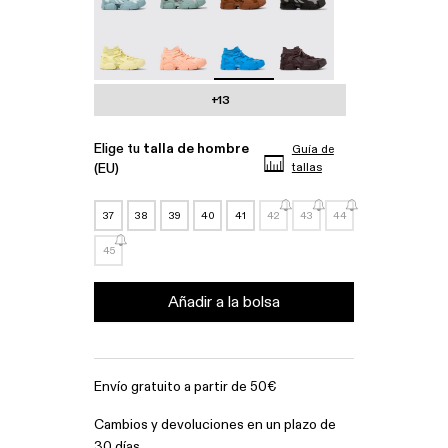
Tossu - A500005-022
Tossu - A500005-017
Tossu - A500005-016 - Sneakers 
Tossu - A500005-015
+13
Elige tu
talla de hombre
Guía de
(EU)
tallas
37
38
39
40
41
42
43
44
45
Añadir a la bolsa
Envío gratuito a partir de 50€
Cambios y devoluciones en un plazo de
30 días.