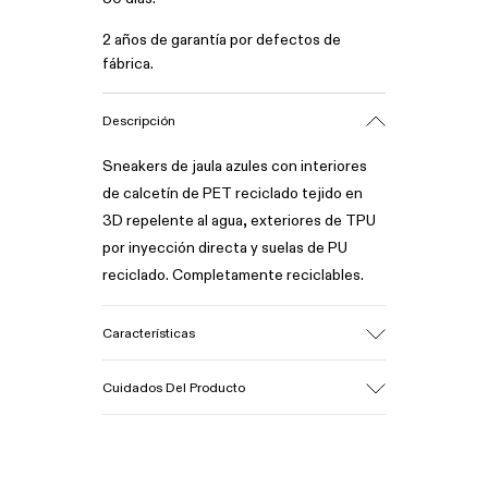
2 años de garantía por defectos de
fábrica.
Descripción
Sneakers de jaula azules con interiores
de calcetín de PET reciclado tejido en
3D repelente al agua, exteriores de TPU
por inyección directa y suelas de PU
reciclado. Completamente reciclables.
Características
Empeine
Cuidados Del Producto
Textil / Sintético
Color
Azul
Suela/Características
Nuestros zapatos se han fabricado con