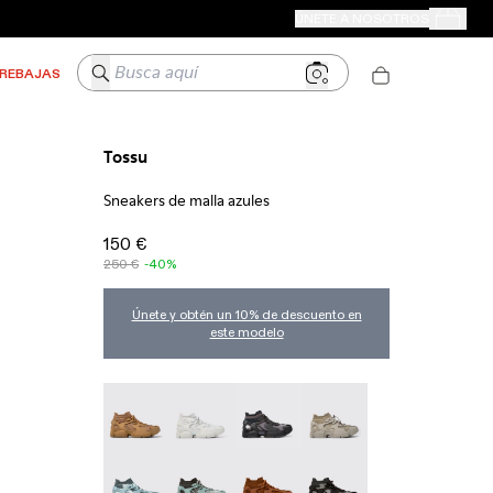
TIENDAS CAMPER
ÚNETE A NOSOTROS
Tus Pedido
Busca aquí
REBAJAS
Tossu
Sneakers de malla azules
150 €
250 €
-40%
Únete y obtén un 10% de descuento en
este modelo
TOSSU - A500005-040
TOSSU - A500005-034
TOSSU X JUNYA WATANABE - 
Tossu x CONCEPT(K) -
Tossu - A500005-031
TOSSU - A500005-028
TOSSU - A500005-026
Tossu - A500005-025