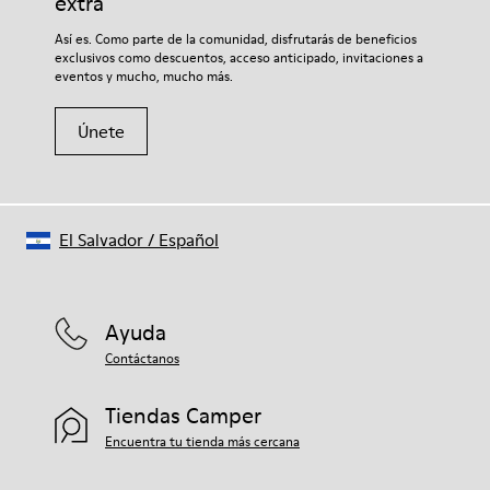
extra
68% piel vacuna 32% textil (70% fibra de bambu - 30%
Si deseas obtener información detallada sobre cómo cuidar de
Así es. Como parte de la comunidad, disfrutarás de beneficios
poliester reciclado)
tu par, visita nuestra
Guía para el cuidado del calzado
.
exclusivos como descuentos, acceso anticipado, invitaciones a
eventos y mucho, mucho más.
Únete
El Salvador
/
Español
Ayuda
Contáctanos
Tiendas Camper
Encuentra tu tienda más cercana