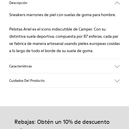
Descripción
Sneakers marrones de piel con suelas de goma para hombre.
Pelotas Ariel es el icono indiscutible de Camper. Con su
distintiva suela deportiva, compuesta por 87 esferas, cada par
se fabrica de manera artesanal usando pieles europeas cosidas
a lo largo de todo el borde de su suela de goma.
Características
Empeine
Cuidados Del Producto
Piel vacuna (Leather Working Group certificado)
Color
Marrón
Suela/Características
Nuestros zapatos se han fabricado con materiales de primera
100% Goma
calidad cuidadosamente seleccionados. El uso de productos
Plantilla
adecuados para el cuidado del calzado los protegerá y
Rebajas: Obtén un 10% de descuento
PU
garantizará que duren más tiempo.
Forro