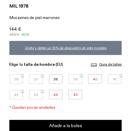
MIL 1978
Mocasines de piel marrones
144 €
240 €
-40%
Únete y obtén un 10% de descuento en este modelo
Elige tu
talla de hombre
(EU)
Guía de tallas
36
37
38
39
40
41
42
43
44
45
*
Quedan pocas unidades
Añadir a la bolsa