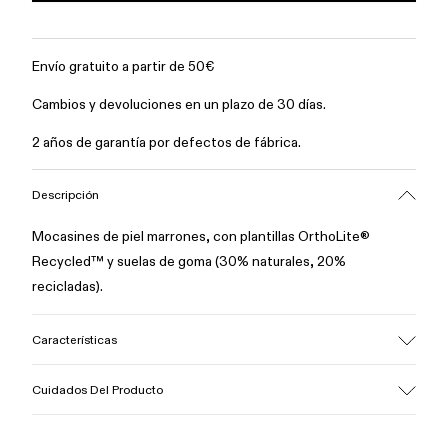
Envío gratuito a partir de 50€
Cambios y devoluciones en un plazo de 30 días.
2 años de garantía por defectos de fábrica.
Descripción
Mocasines de piel marrones, con plantillas OrthoLite®
Recycled™ y suelas de goma (30% naturales, 20%
recicladas).
Características
Empeine
Cuidados Del Producto
100% piel (certificado LWG oro)
Color
Marrón