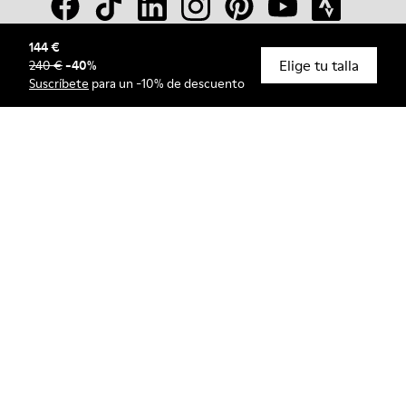
144 €
Elige tu talla
240 €
-
40
%
© Camper, 2026
Suscríbete
para un -10% de descuento