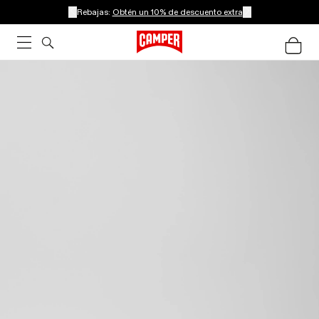
Rebajas:
Obtén un 10% de descuento extra