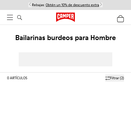
Rebajas:
Obtén un 10% de descuento extra
Bailarinas burdeos para Hombre
0
ARTÍCULOS
Filtrar
(2)