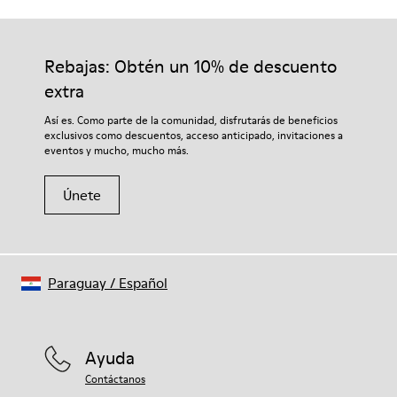
Suela/Características
Nuestros zapatos se han fabricado con materiales de primera
92% goma / 8% goma reciclada
calidad cuidadosamente seleccionados. El uso de productos
Plantilla
adecuados para el cuidado del calzado los protegerá y
Rebajas: Obtén un 10% de descuento
EVA
garantizará que duren más tiempo.
Lining
extra
74% textil (90% lana - 10% poliéster) 26% poliéster reciclado
Si deseas obtener información detallada sobre cómo cuidar de
Así es. Como parte de la comunidad, disfrutarás de beneficios
tu par, visita nuestra
Guía para el cuidado del calzado
.
exclusivos como descuentos, acceso anticipado, invitaciones a
eventos y mucho, mucho más.
Únete
Paraguay
/
Español
Ayuda
Contáctanos