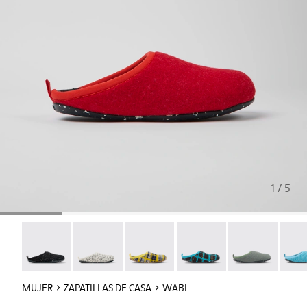
1 / 5
Wabi - 20889-144
Wabi - 20889-143
Wabi - 20889-139
Wabi - 20889-138
Wabi - 20889-1
Wabi 
MUJER
ZAPATILLAS DE CASA
WABI