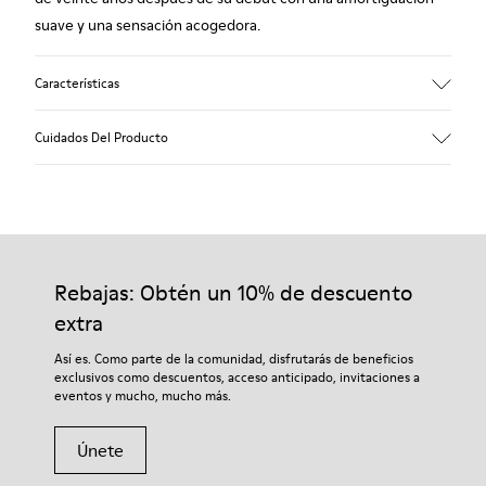
suave y una sensación acogedora.
Características
Empeine
Cuidados Del Producto
Textil
Color
Multicolor
Suela/Características
Nuestros zapatos se han fabricado con materiales de primera
92% goma / 8% goma reciclada
calidad cuidadosamente seleccionados. El uso de productos
Plantilla
adecuados para el cuidado del calzado los protegerá y
Rebajas: Obtén un 10% de descuento
EVA
garantizará que duren más tiempo.
Lining
extra
74% textil (90% lana - 10% poliéster) 26% poliéster reciclado
Si deseas obtener información detallada sobre cómo cuidar de
Así es. Como parte de la comunidad, disfrutarás de beneficios
tu par, visita nuestra
Guía para el cuidado del calzado
.
exclusivos como descuentos, acceso anticipado, invitaciones a
eventos y mucho, mucho más.
Únete