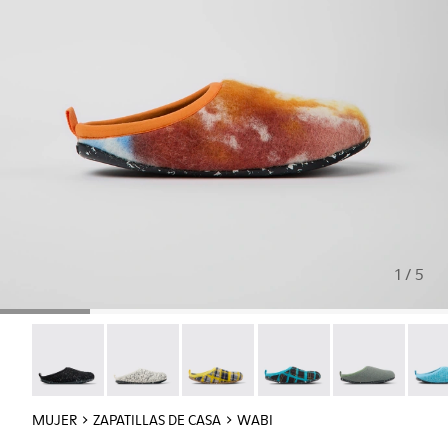
1 / 5
Wabi - 20889-144
Wabi - 20889-143
Wabi - 20889-139
Wabi - 20889-138
Wabi - 20889-1
Wabi 
MUJER
ZAPATILLAS DE CASA
WABI