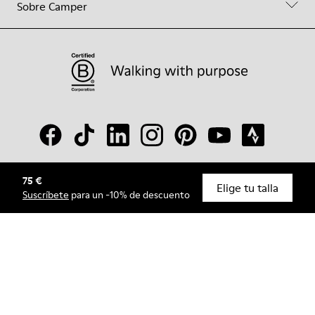
Sobre Camper
75 €
© Camper, 2026
Elige tu talla
Suscríbete
para un -10% de descuento