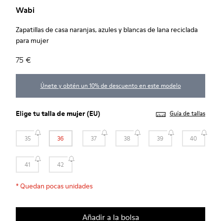
Wabi
Zapatillas de casa naranjas, azules y blancas de lana reciclada
para mujer
75 €
Únete y obtén un 10% de descuento en este modelo
Elige tu
talla de mujer
(EU)
Guía de tallas
35
36
37
38
39
40
41
42
*
Quedan pocas unidades
Añadir a la bolsa