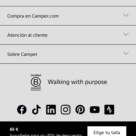
Compra en Camper.com
Atención al cliente
Sobre Camper
65 €
© Camper, 2026
Elige tu talla
Suscríbete
para un -10% de descuento