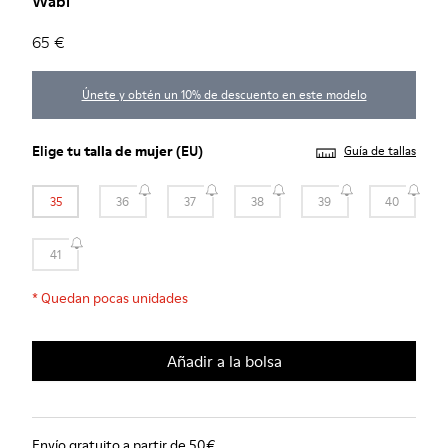
Wabi
65 €
Únete y obtén un 10% de descuento en este modelo
Elige tu
talla de mujer
(EU)
Guía de tallas
35
36
37
38
39
40
41
*
Quedan pocas unidades
Añadir a la bolsa
Envío gratuito a partir de 50€