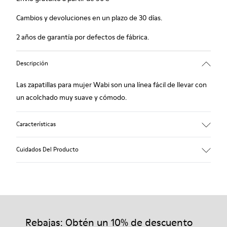
Cambios y devoluciones en un plazo de 30 días.
2 años de garantía por defectos de fábrica.
Descripción
Las zapatillas para mujer Wabi son una línea fácil de llevar con
un acolchado muy suave y cómodo.
Características
90% Tejido de lana
Cuidados Del Producto
Color: azul
Winterproof: confort térmico.
Suela de goma reciclada
Forma anatómica
Nuestros zapatos se han fabricado con materiales de primera
Forro: 100 % Textil (90% Lana - 10% Poliéster)
calidad cuidadosamente seleccionados. El uso de productos
adecuados para el cuidado del calzado los protegerá y
Rebajas: Obtén un 10% de descuento
garantizará que duren más tiempo.