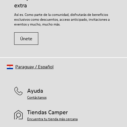
extra
Si deseas obtener información detallada sobre cómo cuidar de
Así es. Como parte de la comunidad, disfrutarás de beneficios
tu par, visita nuestra
Guía para el cuidado del calzado
.
exclusivos como descuentos, acceso anticipado, invitaciones a
eventos y mucho, mucho más.
Únete
Paraguay
/
Español
Ayuda
Contáctanos
Tiendas Camper
Encuentra tu tienda más cercana