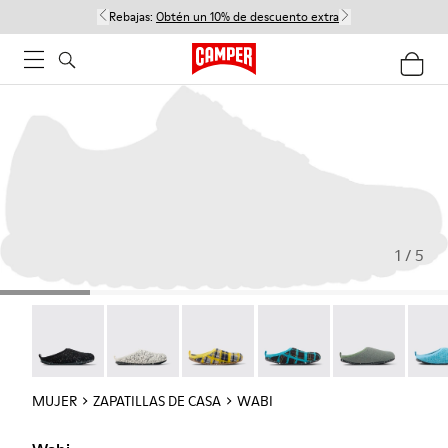
Rebajas:
Obtén un 10% de descuento extra
1 / 5
Wabi - 20889-144
Wabi - 20889-143
Wabi - 20889-139
Wabi - 20889-138
Wabi - 20889-1
Wabi 
MUJER
ZAPATILLAS DE CASA
WABI