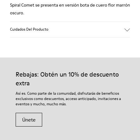
Spiral Comet se presenta en versión bota de cuero flor marrón
oscuro.
Cuidados Del Producto
Nuestros zapatos se han fabricado con materiales de primera
calidad cuidadosamente seleccionados. El uso de productos
adecuados para el cuidado del calzado los protegerá y
Rebajas: Obtén un 10% de descuento
garantizará que duren más tiempo.
extra
Si deseas obtener información detallada sobre cómo cuidar de
Así es. Como parte de la comunidad, disfrutarás de beneficios
tu par, visita nuestra
Guía para el cuidado del calzado
.
exclusivos como descuentos, acceso anticipado, invitaciones a
eventos y mucho, mucho más.
Únete