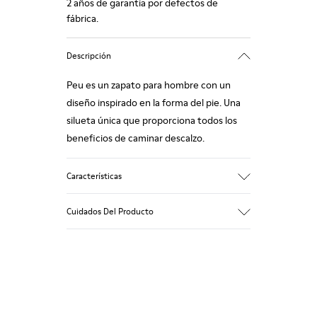
2 años de garantía por defectos de
fábrica.
Descripción
Peu es un zapato para hombre con un
diseño inspirado en la forma del pie. Una
silueta única que proporciona todos los
beneficios de caminar descalzo.
Características
Nobuck
Cuidados Del Producto
Color: azul marino
Cosido 360º: mayor durabilidad.
Cordones elásticos
Suela: TPU
Nuestros zapatos se han fabricado con
Composición a base de materiales
materiales de primera calidad
reciclados con extraordinaria durabilidad y
cuidadosamente seleccionados. El uso de
resistencia a la abrasión.