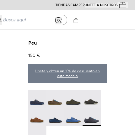
TIENDAS CAMPER
ÚNETE A NOSOTROS
Tus Pedido
usca aquí
Peu
150 €
Únete y obtén un 10% de descuento en
este modelo
Peu - 17665-260
Peu - 17665-257
Peu - 17665-254
Peu - 17665-246
Peu - 17665-244
Peu - 17665-239
Peu - 17665-195
Peu - 17665-152
Peu - 17665-011