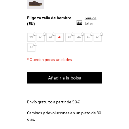
Elige tu
talla de hombre
Guía de
(EU)
tallas
39
40
41
42
43
44
45
46
47
*
Quedan pocas unidades
Añadir a la bolsa
Envío gratuito a partir de 50€
Cambios y devoluciones en un plazo de 30
días.