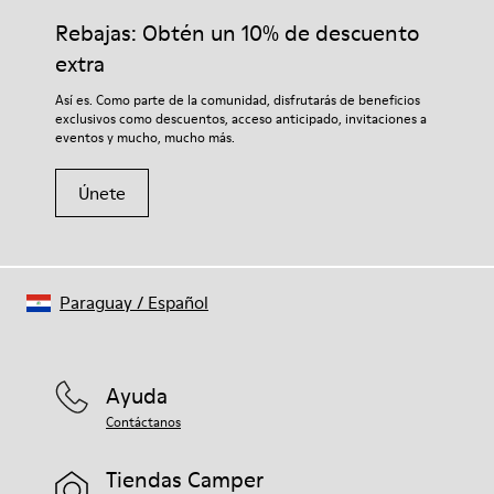
Plantilla
adecuados para el cuidado del calzado los protegerá y
Rebajas: Obtén un 10% de descuento
Plantilla de PU
garantizará que duren más tiempo.
Forro
extra
67.92% Piel vacuna, 32.08% PET reciclado
Si deseas obtener información detallada sobre cómo cuidar de
Así es. Como parte de la comunidad, disfrutarás de beneficios
tu par, visita nuestra
Guía para el cuidado del calzado
.
exclusivos como descuentos, acceso anticipado, invitaciones a
eventos y mucho, mucho más.
Únete
Paraguay
/
Español
Ayuda
Contáctanos
Tiendas Camper