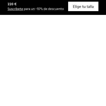
220 €
© Camper, 2026
Elige tu talla
Suscríbete
para un -10% de descuento