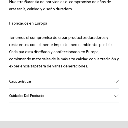
Nuestra Garantía de por vida es el compromiso de años de
artesanía, calidad y diseño duradero.
Fabricados en Europa
Tenemos el compromiso de crear productos duraderos y
resistentes con el menor impacto medioambiental posible.
Cada par está diseñado y confeccionado en Europa,
combinando materiales de la más alta calidad con la tradición y
experiencia zapatera de varias generaciones.
Características
Empeine
Cuidados Del Producto
100.0% Piel vacuna
Color
Multicolor
Suela/Características
Nuestros zapatos se han fabricado con materiales de primera
Suela de goma
calidad cuidadosamente seleccionados. El uso de productos