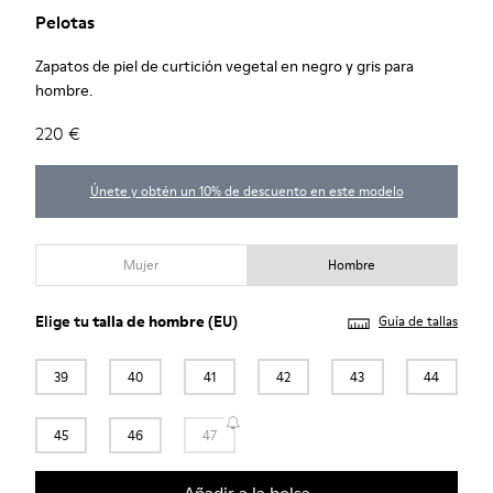
Pelotas
Zapatos de piel de curtición vegetal en negro y gris para
hombre.
220 €
Únete y obtén un 10% de descuento en este modelo
Mujer
Hombre
Elige tu
talla de hombre
(EU)
Guía de tallas
39
40
41
42
43
44
45
46
47