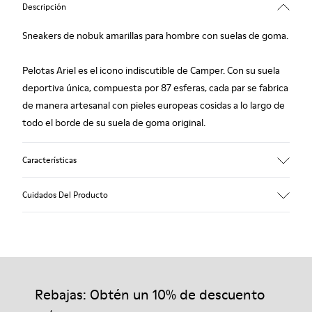
Descripción
Sneakers de nobuk amarillas para hombre con suelas de goma.
Pelotas Ariel es el icono indiscutible de Camper. Con su suela
deportiva única, compuesta por 87 esferas, cada par se fabrica
de manera artesanal con pieles europeas cosidas a lo largo de
todo el borde de su suela de goma original.
Características
Empeine
Cuidados Del Producto
Piel vacuna (nobuk)
Color
Amarillo
Suela/Características
Nuestros zapatos se han fabricado con materiales de primera
Goma con un agarre extraordinario
calidad cuidadosamente seleccionados. El uso de productos
Forro
adecuados para el cuidado del calzado los protegerá y
Rebajas: Obtén un 10% de descuento
72% Piel vacuna, 28% Fibra de bambú
garantizará que duren más tiempo.
Garantía de por vida