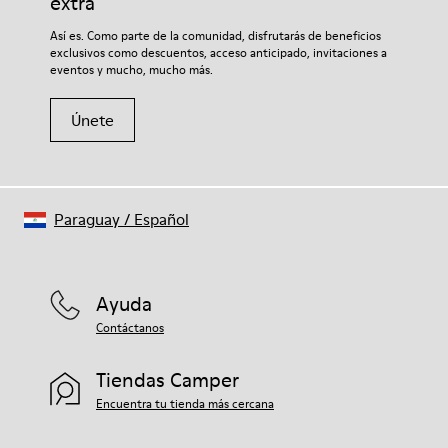
extra
Si deseas obtener información detallada sobre cómo cuidar de
Así es. Como parte de la comunidad, disfrutarás de beneficios
tu par, visita nuestra
Guía para el cuidado del calzado
.
exclusivos como descuentos, acceso anticipado, invitaciones a
eventos y mucho, mucho más.
Únete
Paraguay
/
Español
Ayuda
Contáctanos
Tiendas Camper
Encuentra tu tienda más cercana