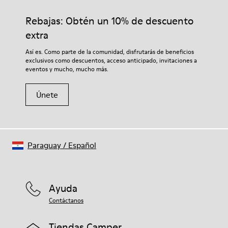
calidad cuidadosamente seleccionados. El uso de productos
adecuados para el cuidado del calzado los protegerá y
Rebajas: Obtén un 10% de descuento
garantizará que duren más tiempo.
extra
Si deseas obtener información detallada sobre cómo cuidar de
Así es. Como parte de la comunidad, disfrutarás de beneficios
tu par, visita nuestra
Guía para el cuidado del calzado
.
exclusivos como descuentos, acceso anticipado, invitaciones a
eventos y mucho, mucho más.
Únete
Paraguay
/
Español
Ayuda
Contáctanos
Tiendas Camper