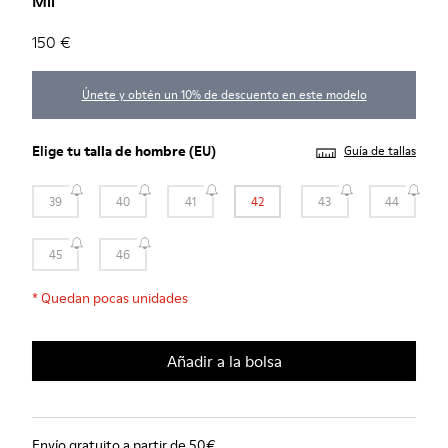
Mil
150 €
Únete y obtén un 10% de descuento en este modelo
Elige tu
talla de hombre
(EU)
Guía de tallas
39
40
41
42
43
44
45
46
*
Quedan pocas unidades
Añadir a la bolsa
Envío gratuito a partir de 50€