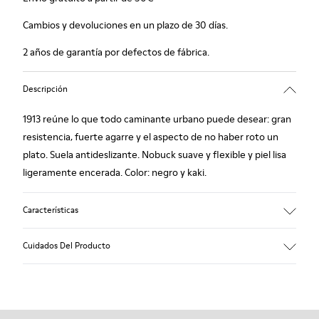
Cambios y devoluciones en un plazo de 30 días.
2 años de garantía por defectos de fábrica.
Descripción
1913 reúne lo que todo caminante urbano puede desear: gran
resistencia, fuerte agarre y el aspecto de no haber roto un
plato. Suela antideslizante. Nobuck suave y flexible y piel lisa
ligeramente encerada. Color: negro y kaki.
Características
Plantilla forrada en piel: extra confort
Cuidados Del Producto
Suela de goma: buen agarre.
Forro: 60% piel ovina - 25% algodón - 15% piel porcina
Nuestros zapatos se han fabricado con materiales de primera