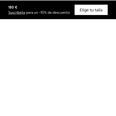
150 €
© Camper, 2026
Elige tu talla
Suscríbete
para un -10% de descuento